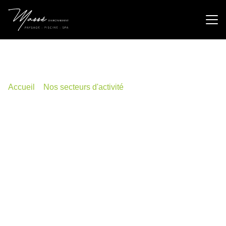
Ambérieux d'Azergues
04 74 60 23 22
Accueil
»
Nos secteurs d'activité
»
Charnay
Masse Environnement, votre
paysagiste de confiance à Charnay