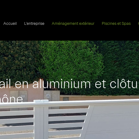
Accueil
L’entreprise
Aménagement extérieur
Piscines et Spas
tail en aluminium et clôtu
aône