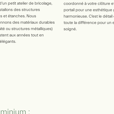
un petit atelier de bricolage,
coordonné à votre clôture et
stallons des structures
portail pour une esthétique
s et étanches. Nous
harmonieuse. C’est le détail q
onnons des matériaux durables
toute la différence pour un 
aité ou structures métalliques)
soigné.
istent aux années tout en
 élégants.
uminium :