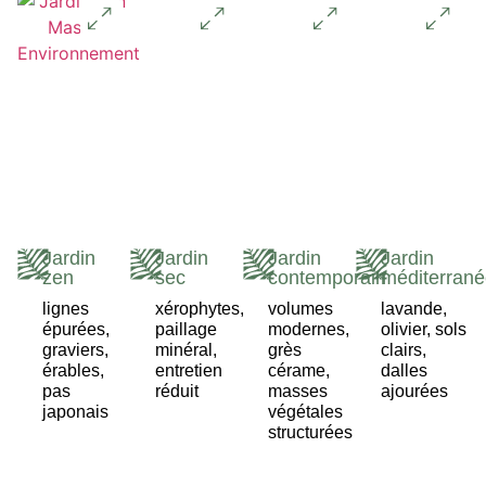
Jardin
Jardin
Jardin
Jardin
zen
sec
contemporain
méditerran
lignes
xérophytes,
volumes
lavande,
épurées,
paillage
modernes,
olivier, sols
graviers,
minéral,
grès
clairs,
érables,
entretien
cérame,
dalles
pas
réduit
masses
ajourées
japonais
végétales
structurées