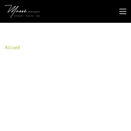
Ambérieux d'Azergues
04 74 60 23 22
Accueil
»
Entreprise paysagiste à Lozanne : conception et
paysagisme
Entreprise paysagiste à Lozanne :
conception et paysagisme