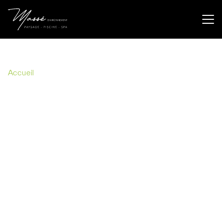
Ambérieux d'Azergues
04 74 60 23 22
Accueil
»
Création d'un massif paysager devant une
maison à Anse à côté de Villefranche sur Saône
Création d'un massif paysager
devant une maison à Anse à côté
de Villefranche sur Saône