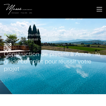
Ambérieux d'Azergues
04 74 60 23 22
Accueil
»
Construction de piscine à Arnas : le guide
complet pour réussir votre projet
Construction de piscine à Arnas : le
guide complet pour réussir votre
projet